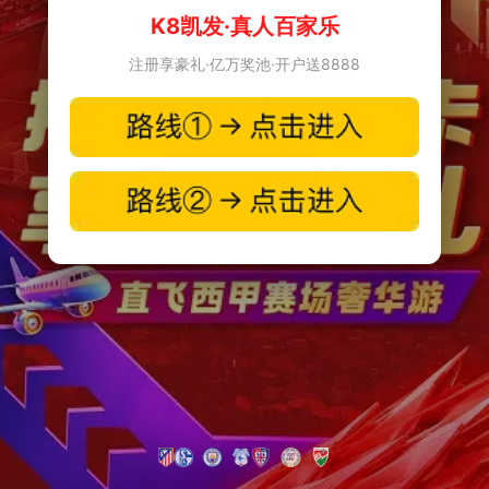
K8凯发·真人百家乐
注册享豪礼·亿万奖池·开户送8888